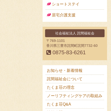
ショートステイ
居宅介護支援
社会福祉法人 詫間福祉会
〒769-1101
香川県三豊市詫間町詫間7732-60
0875-83-6261
サブメニュー
お知らせ・新着情報
詫間福祉会について
たくま荘の理念
ノーリフティングケアの取組み
たくま荘Q&A