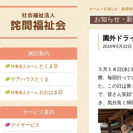
ホーム
>
お知らせ・新着情
お知らせ・新
園外ドラ
2016年5月22日 
メニュー
施設案内
たくま荘
特養老人ホーム
５月１８日(水
際、毎回行って
ケアハウスたくま
た。この日は第
おおはま荘
特養老人ホーム
で、皆さん笑顔
き、気分良く帰
サービス案内
デイサービス