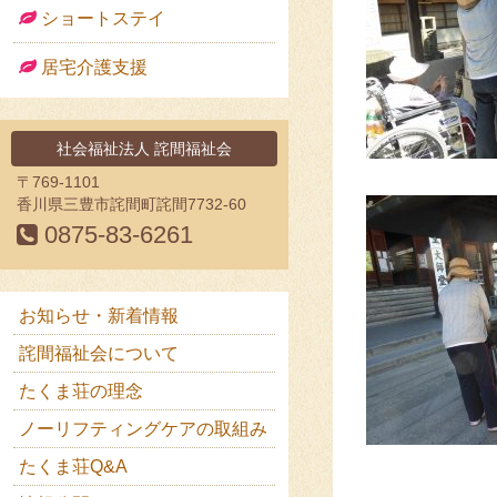
ショートステイ
居宅介護支援
社会福祉法人 詫間福祉会
〒769-1101
香川県三豊市詫間町詫間7732-60
0875-83-6261
サブメニュー
お知らせ・新着情報
詫間福祉会について
たくま荘の理念
ノーリフティングケアの取組み
たくま荘Q&A